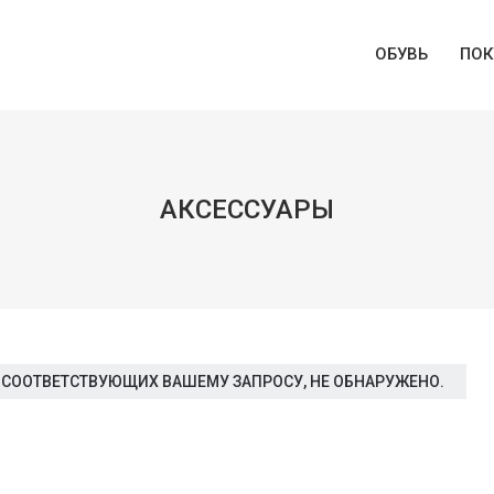
MAIN MENU
ОБУВЬ
ПОК
SKIP TO PRIMARY C
SKIP TO SECONDARY
АКСЕССУАРЫ
 СООТВЕТСТВУЮЩИХ ВАШЕМУ ЗАПРОСУ, НЕ ОБНАРУЖЕНО.